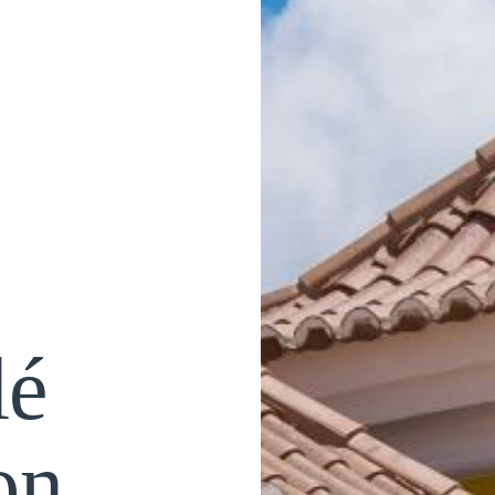
lé
on