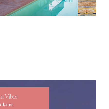
n Vibes
 urbano