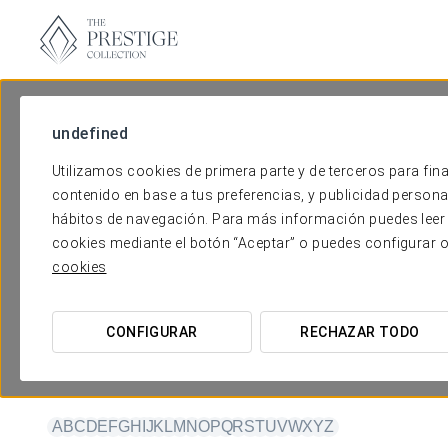
undefined
Utilizamos cookies de primera parte y de terceros para fina
contenido en base a tus preferencias, y publicidad personali
hábitos de navegación. Para más información puedes leer 
cookies mediante el botón “Aceptar” o puedes configurar 
Los hoteles de La Col
cookies
CONFIGURAR
RECHAZAR TODO
LISTA (A-Z)
BÚSQUEDA
CATE
A
B
C
D
E
F
G
H
I
J
K
L
M
N
O
P
Q
R
S
T
U
V
W
X
Y
Z