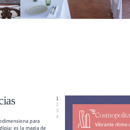
cias
1
2
3
Cosmopolita
4
redimensiona para
Vibrante ritmo
ndipia: es la magia de