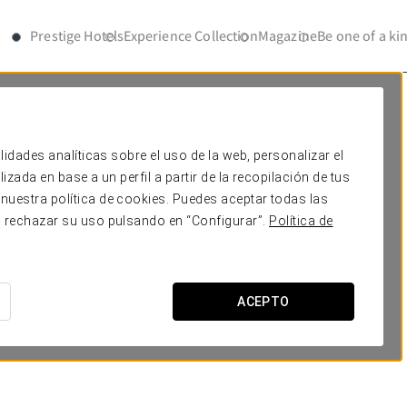
Prestige Hotels
Experience Collection
Magazine
Be one of a ki
lidades analíticas sobre el uso de la web, personalizar el
zada en base a un perfil a partir de la recopilación de tus
nuestra política de cookies. Puedes aceptar todas las
o rechazar su uso pulsando en “Configurar”.
Política de
ección
ACEPTO
GORÍA
MAPA