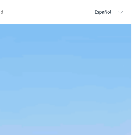
nd
Español